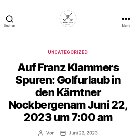
Suchen
Menü
Die
Golffabrik
-
Deine
Kategorien
UNCATEGORIZED
Plattform
Auf Franz Klammers
für
Golfbegeisterte!
Spuren: Golfurlaub in
den Kärntner
Nockbergenam Juni 22,
2023 um 7:00 am
Von
Juni 22, 2023
Beitragsautor
Veröffentlichungsdatum