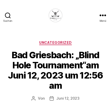
Suchen
Menü
Die
Golffabrik
-
Deine
Kategorien
UNCATEGORIZED
Plattform
Bad Griesbach: „Blind
für
Golfbegeisterte!
Hole Tournament“am
Juni 12, 2023 um 12:56
am
Von
Juni 12, 2023
Beitragsautor
Veröffentlichungsdatum