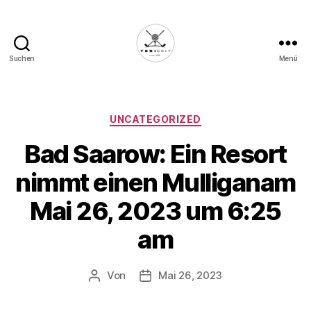
Suchen
Menü
Die
Golffabrik
-
Deine
Kategorien
UNCATEGORIZED
Plattform
Bad Saarow: Ein Resort
für
Golfbegeisterte!
nimmt einen Mulliganam
Mai 26, 2023 um 6:25
am
Von
Mai 26, 2023
Beitragsautor
Veröffentlichungsdatum