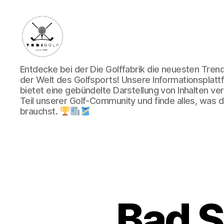
Die
Entdecke bei der Die Golffabrik die neuesten Tre
Golffabrik
der Welt des Golfsports! Unsere Informationsplatt
-
bietet eine gebündelte Darstellung von Inhalten v
Deine
Teil unserer Golf-Community und finde alles, was du
Plattform
brauchst.
für
Golfbegeisterte!
Bad S