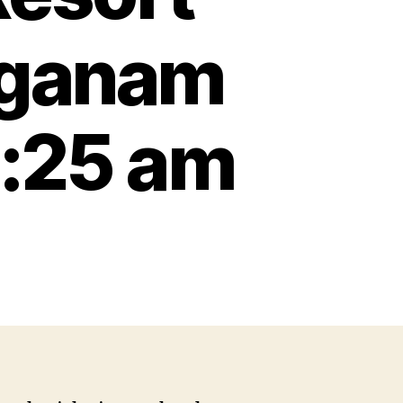
iganam
6:25 am