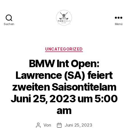
Suchen
Menü
Die
Golffabrik
-
Deine
Kategorien
UNCATEGORIZED
Plattform
BMW Int Open:
für
Golfbegeisterte!
Lawrence (SA) feiert
zweiten Saisontitelam
Juni 25, 2023 um 5:00
am
Von
Juni 25, 2023
Beitragsautor
Veröffentlichungsdatum