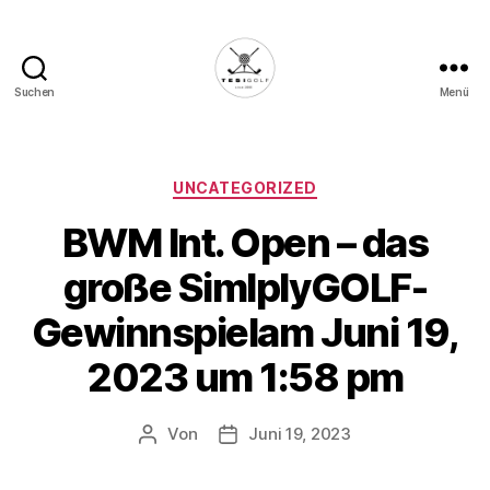
Suchen
Menü
Die
Golffabrik
-
Deine
Kategorien
UNCATEGORIZED
Plattform
BWM Int. Open – das
für
Golfbegeisterte!
große SimlplyGOLF-
Gewinnspielam Juni 19,
2023 um 1:58 pm
Von
Juni 19, 2023
Beitragsautor
Veröffentlichungsdatum