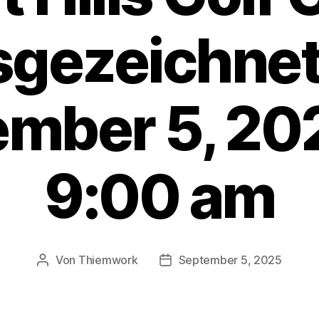
sgezeichne
ember 5, 20
9:00 am
Von
Thiemwork
September 5, 2025
Beitragsautor
Veröffentlichungsdatum