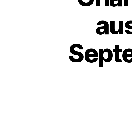
au
Sept