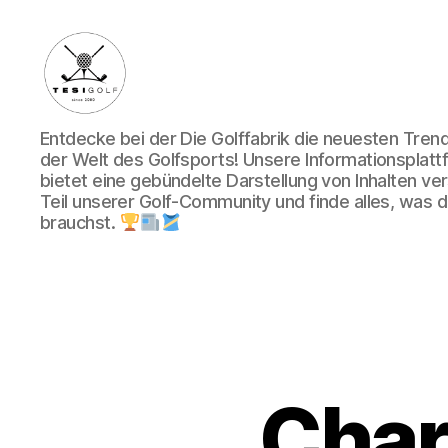
Die
Entdecke bei der Die Golffabrik die neuesten Tre
Golffabrik
der Welt des Golfsports! Unsere Informationsplatt
-
bietet eine gebündelte Darstellung von Inhalten v
Deine
Teil unserer Golf-Community und finde alles, was du
Plattform
brauchst.
für
Golfbegeisterte!
Chart