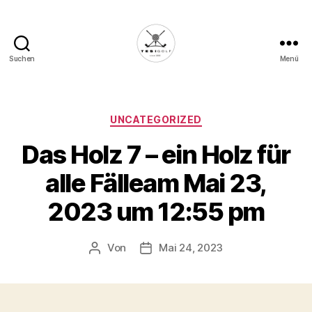
Suchen
Menü
Die
Golffabrik
-
Deine
Kategorien
UNCATEGORIZED
Plattform
Das Holz 7 – ein Holz für
für
Golfbegeisterte!
alle Fälleam Mai 23,
2023 um 12:55 pm
Von
Mai 24, 2023
Beitragsautor
Veröffentlichungsdatum