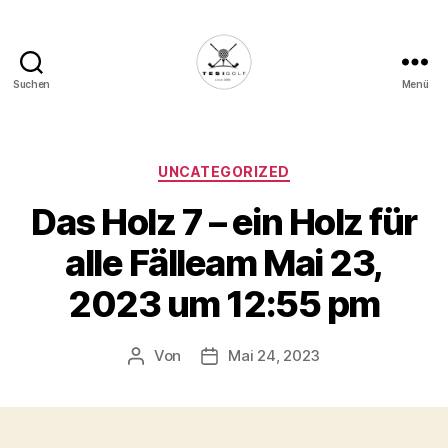
Suchen
Menü
Die
Golffabrik
-
Deine
Kategorien
UNCATEGORIZED
Plattform
Das Holz 7 – ein Holz für
für
Golfbegeisterte!
alle Fälleam Mai 23,
2023 um 12:55 pm
Von
Mai 24, 2023
Beitragsautor
Veröffentlichungsdatum