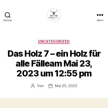
Suchen
Menü
Die
Golffabrik
-
Deine
Kategorien
UNCATEGORIZED
Plattform
Das Holz 7 – ein Holz für
für
Golfbegeisterte!
alle Fälleam Mai 23,
2023 um 12:55 pm
Von
Mai 25, 2023
Beitragsautor
Veröffentlichungsdatum