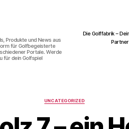
Die Golffabrik – Dei
nds, Produkte und News aus
Partner
form für Golfbegeisterte
erschiedener Portale. Werde
 für dein Golfspiel
Kategorien
UNCATEGORIZED
lz 7 – ein H