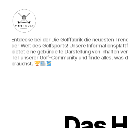
Die
Entdecke bei der Die Golffabrik die neuesten Tre
Golffabrik
der Welt des Golfsports! Unsere Informationsplatt
-
bietet eine gebündelte Darstellung von Inhalten v
Deine
Teil unserer Golf-Community und finde alles, was du
Plattform
brauchst.
für
Golfbegeisterte!
Das Ho