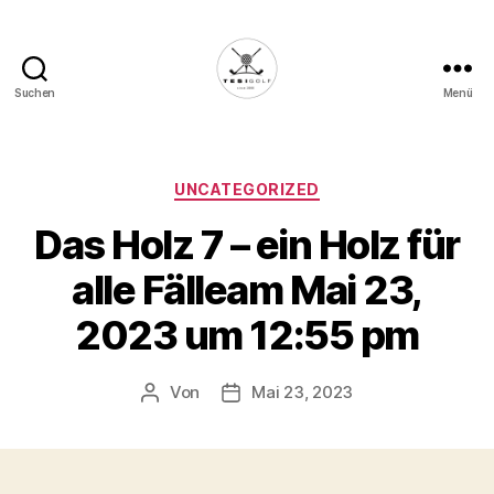
Suchen
Menü
Die
Golffabrik
-
Deine
Kategorien
UNCATEGORIZED
Plattform
Das Holz 7 – ein Holz für
für
Golfbegeisterte!
alle Fälleam Mai 23,
2023 um 12:55 pm
Von
Mai 23, 2023
Beitragsautor
Veröffentlichungsdatum