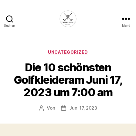
Suchen
Menü
Die
Golffabrik
-
Deine
Kategorien
UNCATEGORIZED
Plattform
Die 10 schönsten
für
Golfbegeisterte!
Golfkleideram Juni 17,
2023 um 7:00 am
Von
Juni 17, 2023
Beitragsautor
Veröffentlichungsdatum