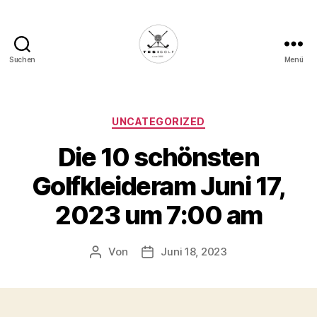
Suchen
Menü
Die
Golffabrik
-
Deine
Kategorien
UNCATEGORIZED
Plattform
Die 10 schönsten
für
Golfbegeisterte!
Golfkleideram Juni 17,
2023 um 7:00 am
Von
Juni 18, 2023
Beitragsautor
Veröffentlichungsdatum