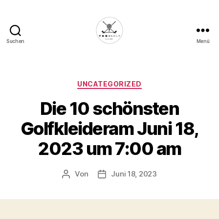
Suchen
Menü
Die
Golffabrik
-
Deine
Kategorien
UNCATEGORIZED
Plattform
Die 10 schönsten
für
Golfbegeisterte!
Golfkleideram Juni 18,
2023 um 7:00 am
Von
Juni 18, 2023
Beitragsautor
Veröffentlichungsdatum