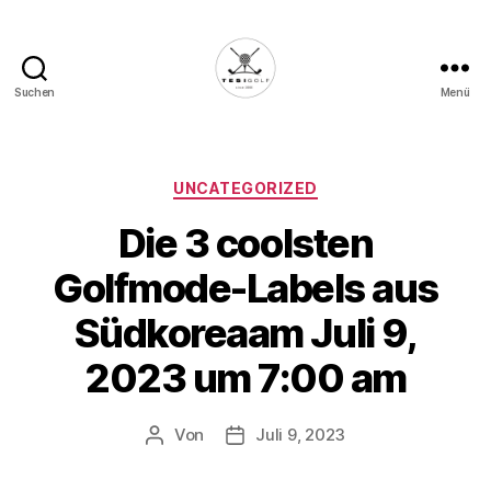
Suchen
Menü
Die
Golffabrik
-
Deine
Kategorien
UNCATEGORIZED
Plattform
Die 3 coolsten
für
Golfbegeisterte!
Golfmode-Labels aus
Südkoreaam Juli 9,
2023 um 7:00 am
Von
Juli 9, 2023
Beitragsautor
Veröffentlichungsdatum