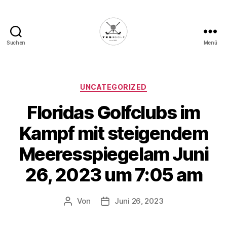
Suchen
Menü
Die
Golffabrik
-
Deine
Kategorien
UNCATEGORIZED
Plattform
Floridas Golfclubs im
für
Golfbegeisterte!
Kampf mit steigendem
Meeresspiegelam Juni
26, 2023 um 7:05 am
Von
Juni 26, 2023
Beitragsautor
Veröffentlichungsdatum