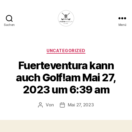
Suchen
Menü
Die
Golffabrik
-
Deine
Kategorien
UNCATEGORIZED
Plattform
Fuerteventura kann
für
Golfbegeisterte!
auch Golf!am Mai 27,
2023 um 6:39 am
Von
Mai 27, 2023
Beitragsautor
Veröffentlichungsdatum