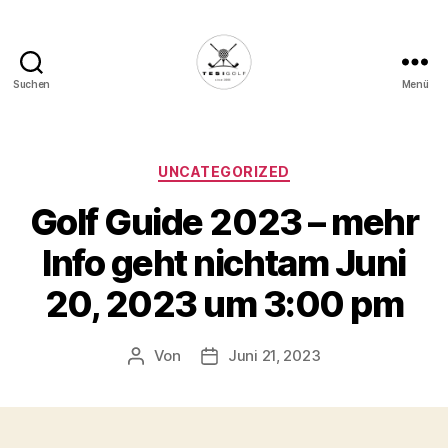
Suchen
Menü
Die
Golffabrik
-
Deine
Kategorien
UNCATEGORIZED
Plattform
Golf Guide 2023 – mehr
für
Golfbegeisterte!
Info geht nichtam Juni
20, 2023 um 3:00 pm
Von
Juni 21, 2023
Beitragsautor
Veröffentlichungsdatum