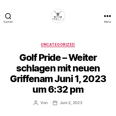
Suchen
Menü
Die
Golffabrik
-
Deine
Kategorien
UNCATEGORIZED
Plattform
Golf Pride – Weiter
für
Golfbegeisterte!
schlagen mit neuen
Griffenam Juni 1, 2023
um 6:32 pm
Von
Juni 2, 2023
Beitragsautor
Veröffentlichungsdatum