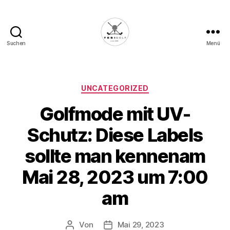
Suchen
Menü
Die
Golffabrik
-
Deine
Kategorien
UNCATEGORIZED
Plattform
Golfmode mit UV-
für
Golfbegeisterte!
Schutz: Diese Labels
sollte man kennenam
Mai 28, 2023 um 7:00
am
Von
Mai 29, 2023
Beitragsautor
Veröffentlichungsdatum