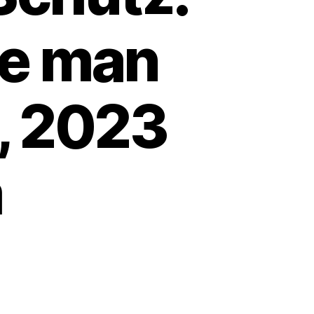
te man
, 2023
m