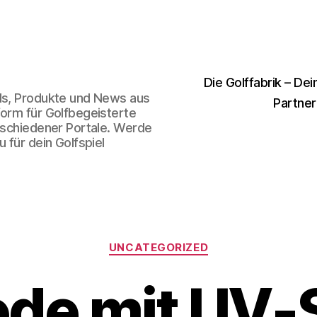
Die Golffabrik – Dei
nds, Produkte und News aus
Partner
form für Golfbegeisterte
erschiedener Portale. Werde
 für dein Golfspiel
Kategorien
UNCATEGORIZED
de mit UV-