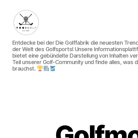
Die
Entdecke bei der Die Golffabrik die neuesten Tre
Golffabrik
der Welt des Golfsports! Unsere Informationsplatt
-
bietet eine gebündelte Darstellung von Inhalten v
Deine
Teil unserer Golf-Community und finde alles, was du
Plattform
brauchst.
für
Golfbegeisterte!
Golfmo