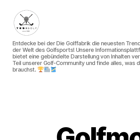
Die
Entdecke bei der Die Golffabrik die neuesten Tre
Golffabrik
der Welt des Golfsports! Unsere Informationsplatt
-
bietet eine gebündelte Darstellung von Inhalten v
Deine
Teil unserer Golf-Community und finde alles, was du
Plattform
brauchst.
für
Golfbegeisterte!
Golfmo