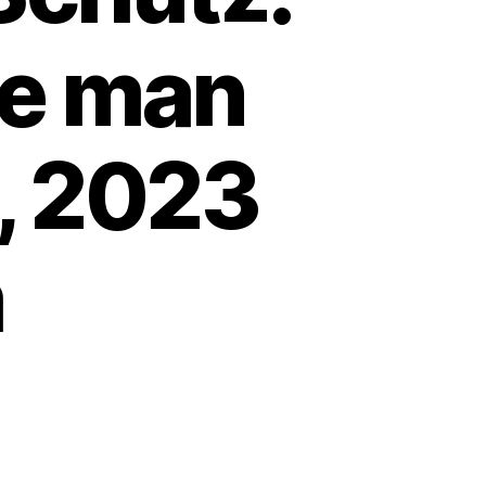
te man
, 2023
m