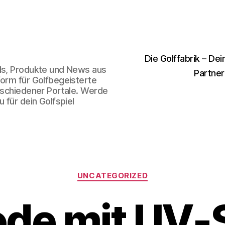
Die Golffabrik – Dei
nds, Produkte und News aus
Partner
form für Golfbegeisterte
erschiedener Portale. Werde
 für dein Golfspiel
Kategorien
UNCATEGORIZED
de mit UV-