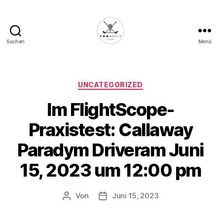
Suchen
Menü
Die
Golffabrik
-
Deine
Kategorien
UNCATEGORIZED
Plattform
Im FlightScope-
für
Golfbegeisterte!
Praxistest: Callaway
Paradym Driveram Juni
15, 2023 um 12:00 pm
Von
Juni 15, 2023
Beitragsautor
Veröffentlichungsdatum