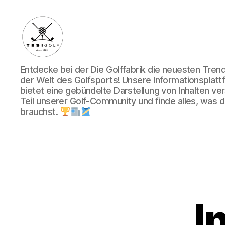
Die
Entdecke bei der Die Golffabrik die neuesten Tre
Golffabrik
der Welt des Golfsports! Unsere Informationsplatt
-
bietet eine gebündelte Darstellung von Inhalten v
Deine
Teil unserer Golf-Community und finde alles, was du
Plattform
brauchst.
für
Golfbegeisterte!
I