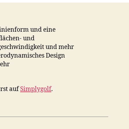
linienform und eine
flächen- und
geschwindigkeit und mehr
Aerodynamisches Design
mehr
rst auf
Simplygolf
.