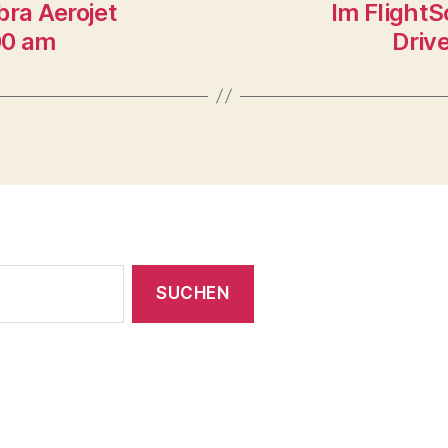
bra Aerojet
Im FlightS
00 am
Driv