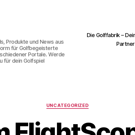
Die Golffabrik – Dei
nds, Produkte und News aus
Partner
form für Golfbegeisterte
erschiedener Portale. Werde
 für dein Golfspiel
Kategorien
UNCATEGORIZED
m FlightSco