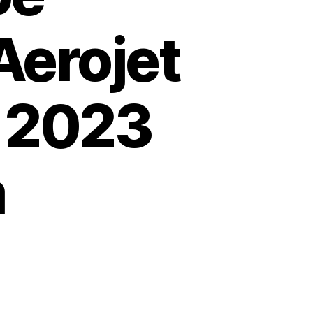
Aerojet
, 2023
m