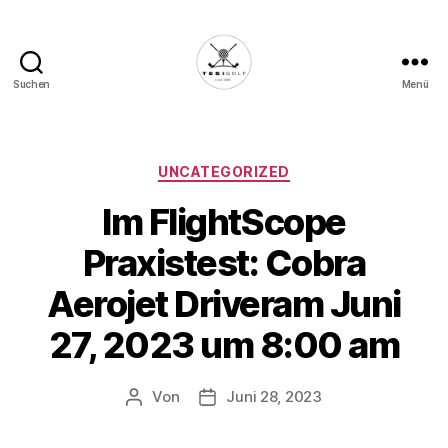
Suchen
Menü
Die
Golffabrik
-
Deine
Kategorien
UNCATEGORIZED
Plattform
Im FlightScope
für
Golfbegeisterte!
Praxistest: Cobra
Aerojet Driveram Juni
27, 2023 um 8:00 am
Von
Juni 28, 2023
Beitragsautor
Veröffentlichungsdatum