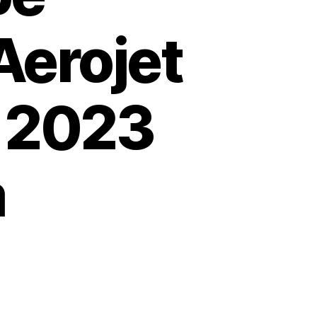
Aerojet
, 2023
m