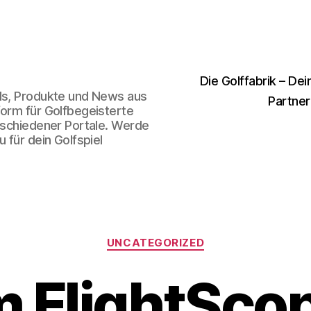
Die Golffabrik – Dei
nds, Produkte und News aus
Partner
form für Golfbegeisterte
erschiedener Portale. Werde
 für dein Golfspiel
Kategorien
UNCATEGORIZED
m FlightSco