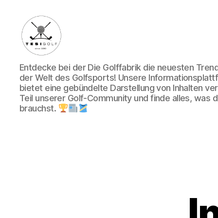
Die
Entdecke bei der Die Golffabrik die neuesten Tre
Golffabrik
der Welt des Golfsports! Unsere Informationsplatt
-
bietet eine gebündelte Darstellung von Inhalten v
Deine
Teil unserer Golf-Community und finde alles, was du
Plattform
brauchst.
für
Golfbegeisterte!
I