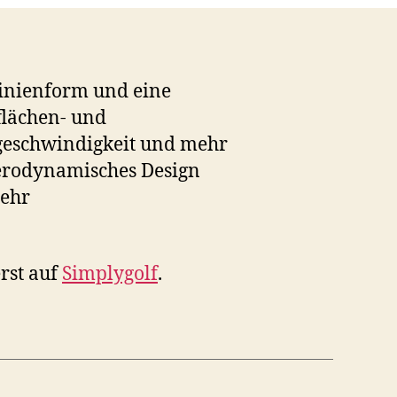
linienform und eine
flächen- und
geschwindigkeit und mehr
Aerodynamisches Design
mehr
rst auf
Simplygolf
.