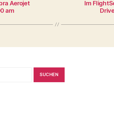
bra Aerojet
Im FlightS
00 am
Driv