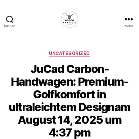
Suchen
Menü
Die
Golffabrik
-
Deine
Kategorien
UNCATEGORIZED
Plattform
JuCad Carbon-
für
Golfbegeisterte!
Handwagen: Premium-
Golfkomfort in
ultraleichtem Designam
August 14, 2025 um
4:37 pm