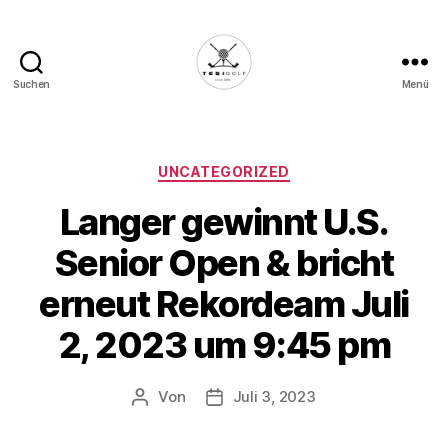
Suchen
Menü
Die
Golffabrik
-
Deine
Kategorien
UNCATEGORIZED
Plattform
Langer gewinnt U.S.
für
Golfbegeisterte!
Senior Open & bricht
erneut Rekordeam Juli
2, 2023 um 9:45 pm
Von
Juli 3, 2023
Beitragsautor
Veröffentlichungsdatum