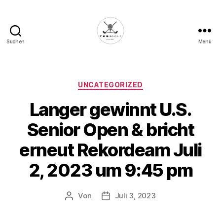
Suchen
Menü
Die
Golffabrik
-
Deine
Kategorien
UNCATEGORIZED
Plattform
Langer gewinnt U.S.
für
Golfbegeisterte!
Senior Open & bricht
erneut Rekordeam Juli
2, 2023 um 9:45 pm
Von
Juli 3, 2023
Beitragsautor
Veröffentlichungsdatum