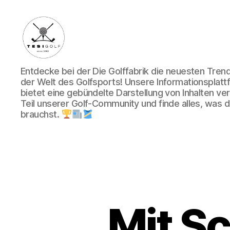
Die
Entdecke bei der Die Golffabrik die neuesten Tre
Golffabrik
der Welt des Golfsports! Unsere Informationsplatt
-
bietet eine gebündelte Darstellung von Inhalten v
Deine
Teil unserer Golf-Community und finde alles, was du
Plattform
brauchst.
für
Golfbegeisterte!
Mit S