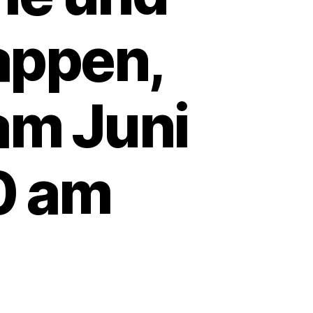
appen,
tam Juni
0 am