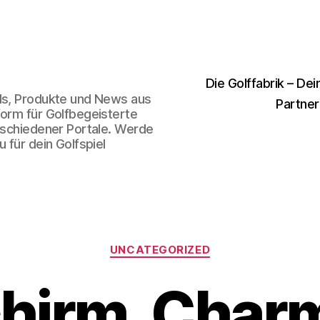
Die Golffabrik – Dei
nds, Produkte und News aus
Partner
form für Golfbegeisterte
erschiedener Portale. Werde
 für dein Golfspiel
Kategorien
UNCATEGORIZED
chirm, Char