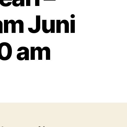
am Juni
00 am