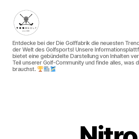
Die
Entdecke bei der Die Golffabrik die neuesten Tre
Golffabrik
der Welt des Golfsports! Unsere Informationsplatt
-
bietet eine gebündelte Darstellung von Inhalten v
Deine
Teil unserer Golf-Community und finde alles, was du
Plattform
brauchst.
für
Golfbegeisterte!
Nitro