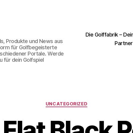
Die Golffabrik – Dei
nds, Produkte und News aus
Partner
form für Golfbegeisterte
erschiedener Portale. Werde
 für dein Golfspiel
Kategorien
UNCATEGORIZED
 Flat Black P