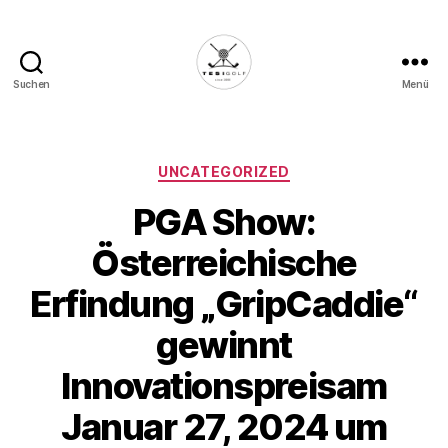
Suchen
Menü
Die
Golffabrik
-
Deine
Kategorien
UNCATEGORIZED
Plattform
PGA Show:
für
Golfbegeisterte!
Österreichische
Erfindung „GripCaddie“
gewinnt
Innovationspreisam
Januar 27, 2024 um