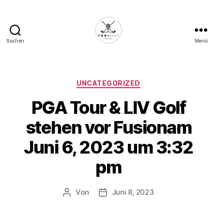
Suchen
Menü
Die
Golffabrik
-
Deine
Kategorien
UNCATEGORIZED
Plattform
PGA Tour & LIV Golf
für
Golfbegeisterte!
stehen vor Fusionam
Juni 6, 2023 um 3:32
pm
Von
Juni 8, 2023
Beitragsautor
Veröffentlichungsdatum