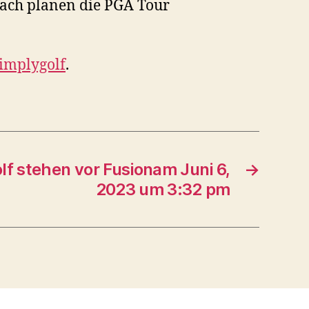
nach planen die PGA Tour
implygolf
.
lf stehen vor Fusionam Juni 6,
→
2023 um 3:32 pm