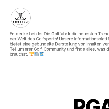
Die
Entdecke bei der Die Golffabrik die neuesten Tre
Golffabrik
der Welt des Golfsports! Unsere Informationsplatt
-
bietet eine gebündelte Darstellung von Inhalten v
Deine
Teil unserer Golf-Community und finde alles, was du
Plattform
brauchst.
für
Golfbegeisterte!
PGA