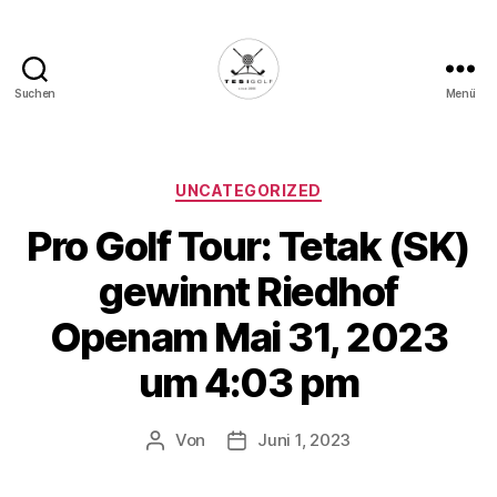
Suchen
Menü
Die
Golffabrik
-
Deine
Kategorien
UNCATEGORIZED
Plattform
Pro Golf Tour: Tetak (SK)
für
Golfbegeisterte!
gewinnt Riedhof
Openam Mai 31, 2023
um 4:03 pm
Von
Juni 1, 2023
Beitragsautor
Veröffentlichungsdatum