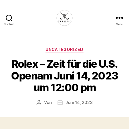
Suchen
Menü
Die
Golffabrik
-
Deine
Kategorien
UNCATEGORIZED
Plattform
Rolex – Zeit für die U.S.
für
Golfbegeisterte!
Openam Juni 14, 2023
um 12:00 pm
Von
Juni 14, 2023
Beitragsautor
Veröffentlichungsdatum