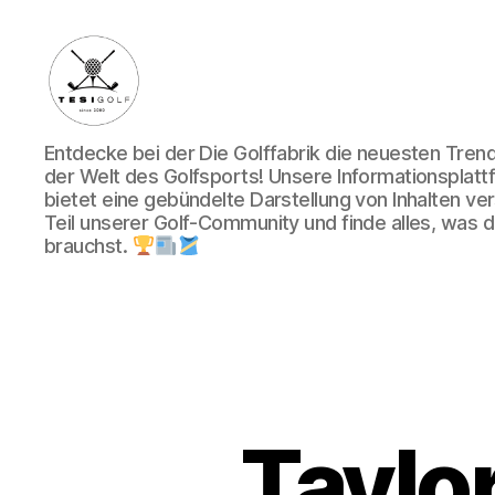
Die
Entdecke bei der Die Golffabrik die neuesten Tre
Golffabrik
der Welt des Golfsports! Unsere Informationsplatt
-
bietet eine gebündelte Darstellung von Inhalten v
Deine
Teil unserer Golf-Community und finde alles, was du
Plattform
brauchst.
für
Golfbegeisterte!
Taylo