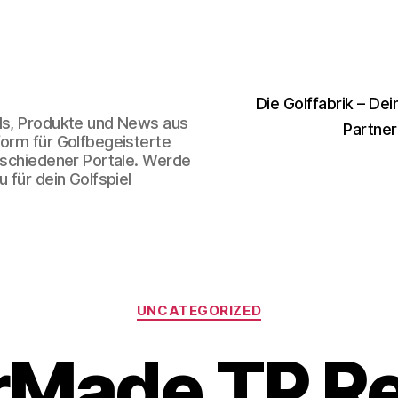
Die Golffabrik – Dei
nds, Produkte und News aus
Partner
form für Golfbegeisterte
erschiedener Portale. Werde
 für dein Golfspiel
Kategorien
UNCATEGORIZED
rMade TP R