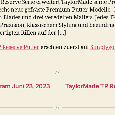
Reserve Serie erweitert TaylorMade seine Pr
echs neue gefräste Premium-Putter-Modelle. 
n Blades und drei veredelten Mallets. Jedes T
 Präzision, klassischem Styling und beeindru
rtigten Rillen auf der […]
 Reserve Putter
erschien zuerst auf
Simplygo
ram Juni 23, 2023
TaylorMade TP Re