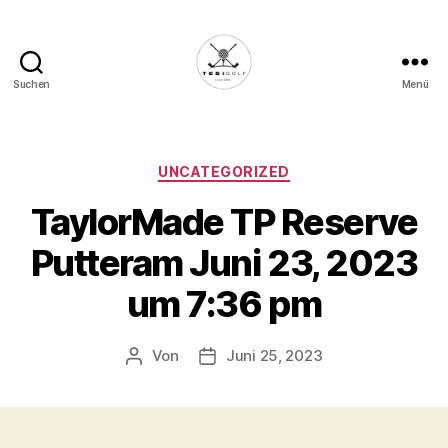
Suchen
Menü
Die
Golffabrik
-
Deine
Kategorien
UNCATEGORIZED
Plattform
TaylorMade TP Reserve
für
Golfbegeisterte!
Putteram Juni 23, 2023
um 7:36 pm
Von
Juni 25, 2023
Beitragsautor
Veröffentlichungsdatum