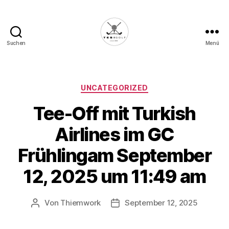
Suchen
Menü
Die
Golffabrik
-
Deine
Kategorien
UNCATEGORIZED
Plattform
Tee-Off mit Turkish
für
Golfbegeisterte!
Airlines im GC
Frühlingam September
12, 2025 um 11:49 am
Von
Thiemwork
September 12, 2025
Beitragsautor
Veröffentlichungsdatum