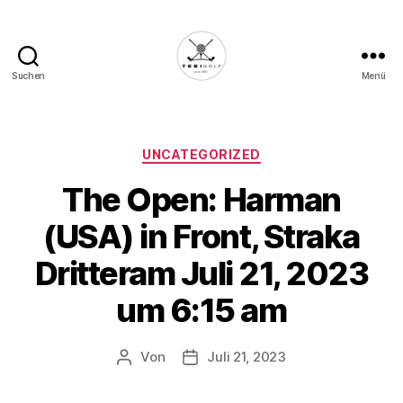
Suchen
Menü
Die
Golffabrik
-
Deine
Kategorien
UNCATEGORIZED
Plattform
The Open: Harman
für
Golfbegeisterte!
(USA) in Front, Straka
Dritteram Juli 21, 2023
um 6:15 am
Von
Juli 21, 2023
Beitragsautor
Veröffentlichungsdatum