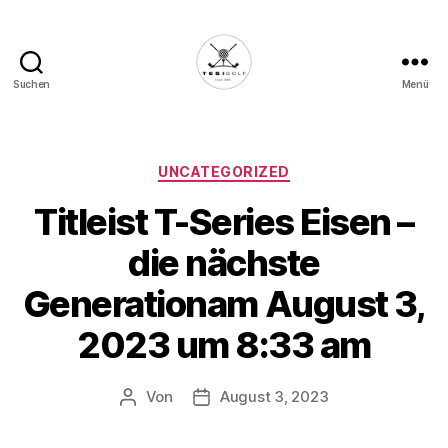
Suchen
Menü
Die
Golffabrik
-
Deine
Kategorien
UNCATEGORIZED
Plattform
Titleist T-Series Eisen –
für
Golfbegeisterte!
die nächste
Generationam August 3,
2023 um 8:33 am
Von
August 3, 2023
Beitragsautor
Veröffentlichungsdatum