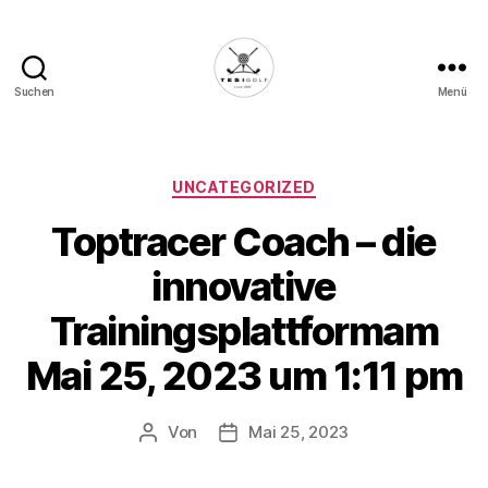
Suchen
Menü
Die
Golffabrik
-
Deine
Kategorien
UNCATEGORIZED
Plattform
Toptracer Coach – die
für
Golfbegeisterte!
innovative
Trainingsplattformam
Mai 25, 2023 um 1:11 pm
Von
Mai 25, 2023
Beitragsautor
Veröffentlichungsdatum