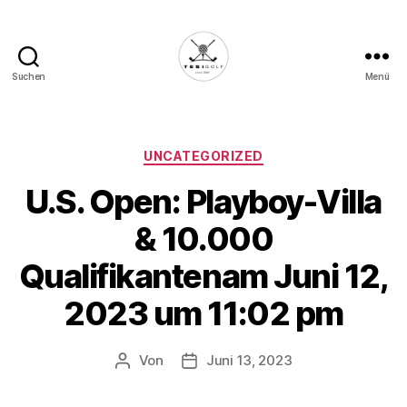
Suchen
Menü
Die
Golffabrik
-
Deine
Kategorien
UNCATEGORIZED
Plattform
U.S. Open: Playboy-Villa
für
Golfbegeisterte!
& 10.000
Qualifikantenam Juni 12,
2023 um 11:02 pm
Von
Juni 13, 2023
Beitragsautor
Veröffentlichungsdatum