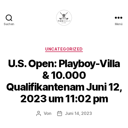
Suchen
Menü
Die
Golffabrik
-
Deine
Kategorien
UNCATEGORIZED
Plattform
U.S. Open: Playboy-Villa
für
Golfbegeisterte!
& 10.000
Qualifikantenam Juni 12,
2023 um 11:02 pm
Von
Juni 14, 2023
Beitragsautor
Veröffentlichungsdatum