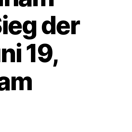
Sieg der
i 19,
 am