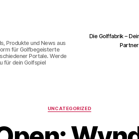
Die Golffabrik – Dei
nds, Produkte und News aus
Partner
form für Golfbegeisterte
erschiedener Portale. Werde
 für dein Golfspiel
Kategorien
UNCATEGORIZED
 Open: Wy