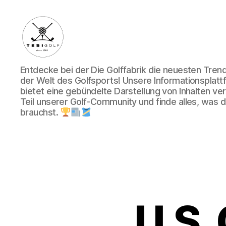
Die
Entdecke bei der Die Golffabrik die neuesten Tre
Golffabrik
der Welt des Golfsports! Unsere Informationsplatt
-
bietet eine gebündelte Darstellung von Inhalten v
Deine
Teil unserer Golf-Community und finde alles, was du
Plattform
brauchst.
für
Golfbegeisterte!
U.S.