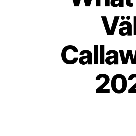
Väl
Calla
202