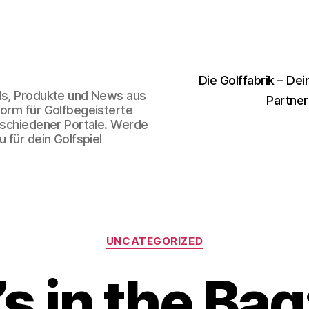
Die Golffabrik – Dei
nds, Produkte und News aus
Partner
form für Golfbegeisterte
erschiedener Portale. Werde
 für dein Golfspiel
Kategorien
UNCATEGORIZED
s in the Bag