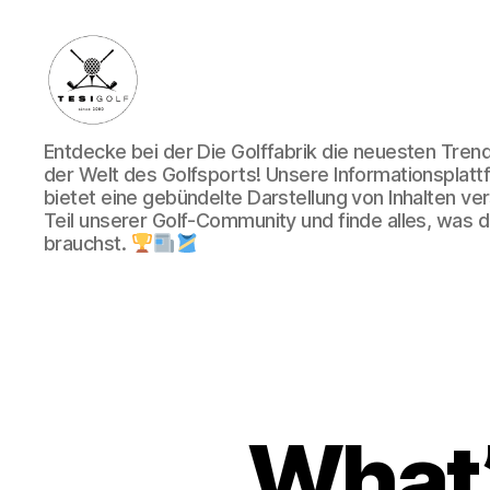
Die
Entdecke bei der Die Golffabrik die neuesten Tre
Golffabrik
der Welt des Golfsports! Unsere Informationsplatt
-
bietet eine gebündelte Darstellung von Inhalten v
Deine
Teil unserer Golf-Community und finde alles, was du
Plattform
brauchst.
für
Golfbegeisterte!
What’