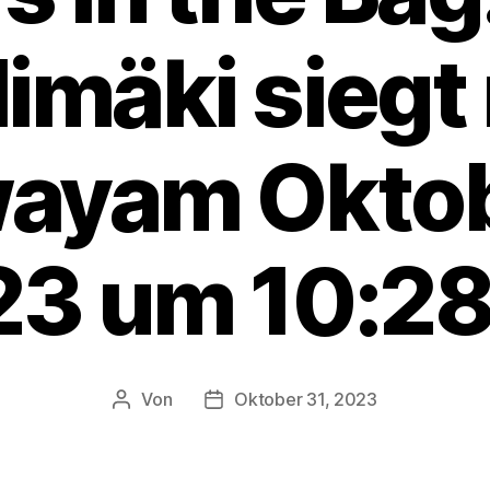
imäki siegt
wayam Oktob
3 um 10:2
Von
Oktober 31, 2023
Beitragsautor
Veröffentlichungsdatum