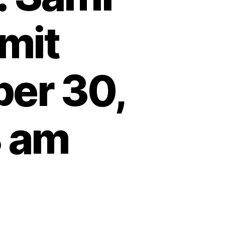
 mit
er 30,
8 am