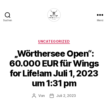
Suchen
Menü
Die
Golffabrik
-
Deine
Kategorien
UNCATEGORIZED
Plattform
„Wörthersee Open“:
für
Golfbegeisterte!
60.000 EUR für Wings
for Life!am Juli 1, 2023
um 1:31 pm
Von
Juli 2, 2023
Beitragsautor
Veröffentlichungsdatum