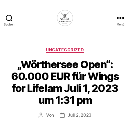
Suchen
Menü
Die
Golffabrik
-
Deine
Kategorien
UNCATEGORIZED
Plattform
„Wörthersee Open“:
für
Golfbegeisterte!
60.000 EUR für Wings
for Life!am Juli 1, 2023
um 1:31 pm
Von
Juli 2, 2023
Beitragsautor
Veröffentlichungsdatum