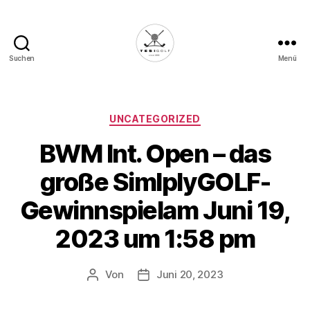
Suchen
Menü
Die
Golffabrik
-
Deine
Kategorien
UNCATEGORIZED
Plattform
BWM Int. Open – das
für
Golfbegeisterte!
große SimlplyGOLF-
Gewinnspielam Juni 19,
2023 um 1:58 pm
Von
Juni 20, 2023
Beitragsautor
Veröffentlichungsdatum